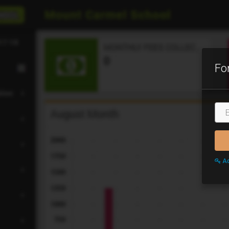
Fo
Ema
Ad